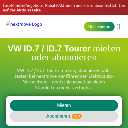
Last-Minute-Angebote, Rabatt-Aktionen und kostenlose Testfahrten
auf der
Aktionsseite
Reservieren
mieten
VW ID.7 / ID.7 Tourer
oder abonnieren
VW ID.7 / ID.7 Tourer mieten, abonnieren oder
testen bei nextmove der führenden Elektroauto-
Vermietung – deutschlandweit an vielen
Standorten direkt verfügbar.
Mieten
Abonnieren
NEU