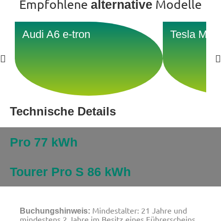
Empfohlene
Modelle
alternative
Audi A6 e-tron
Tesla Mod
Technische Details
Pro 77 kWh
Tourer Pro S 86 kWh
Mindestalter: 21 Jahre und
Buchungshinweis:
mindestens 2 Jahre im Besitz eines Führerscheins.