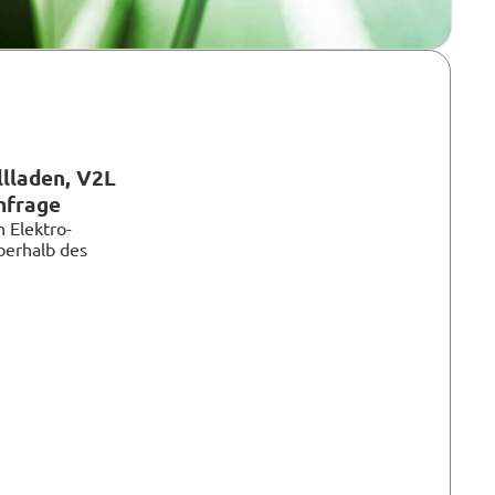
lladen, V2L
mfrage
 Elektro-
berhalb des