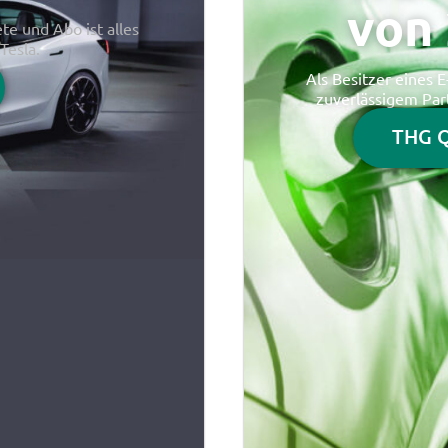
von 
e und Abo ist alles
Tesla.
Als Besitzer eines 
zuverlässigem Par
THG Q