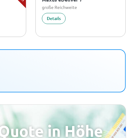
große Reichweite
Details
Quote in Höhe