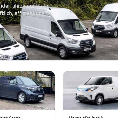
nderfahrzeuge für Ihr
lich, effizient und
Buzz Cargo
Maxus eDeliver 3