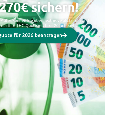
270€ sichern!
E-Autos können Sie über nextmove als fairem und
tner Ihre THG Quote jetzt für 2026 beantragen.
uote für 2026 beantragen