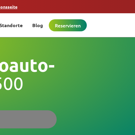
ionsseite
Standorte
Blog
Reservieren
oauto-
500