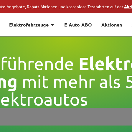
ute-Angebote, Rabatt-Aktionen und kostenlose Testfahrten auf der
Akt
Elektrofahrzeuge
E-Auto-ABO
Aktionen
Elektr
 führende
ng
mit mehr als 
lektroautos