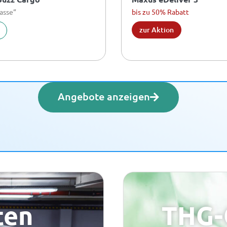
asse“
bis zu 50% Rabatt
zur Aktion
Angebote anzeigen
ten
THG-