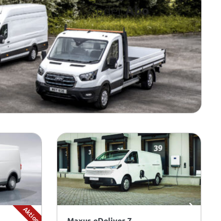
Abo
oder
Aktion
Maxus eDeliver 7