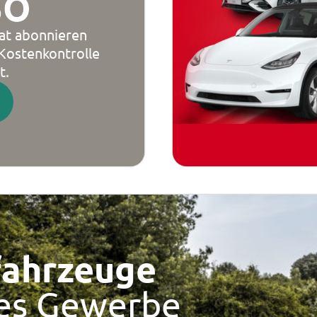
BO
t abonnieren
 Kostenkontrolle
t.
ahr­zeuge
ges Gewerbe