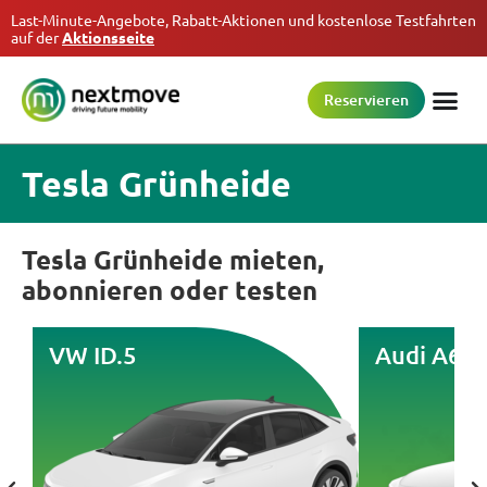
Last-Minute-Angebote, Rabatt-Aktionen und kostenlose Testfahrten
auf der
Aktionsseite
Reservieren
Tesla Grünheide
Tesla Grünheide mieten,
abonnieren oder testen
VW ID.5
Audi A6 e