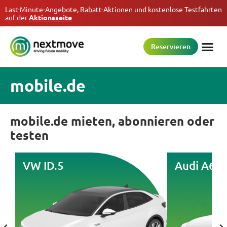
Last-Minute-Angebote, Rabatt-Aktionen und kostenlose Testfahrten
auf der
Aktionsseite
Reservieren
mobile.de
mobile.de mieten, abonnieren oder
testen
VW ID.5
Audi A6 e