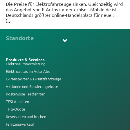
Die Preise für Elektrofahrzeuge sinken. Gleichzeitig wird
das Angebot von E-Autos immer größer. Mobile.de ist
Deutschlands größter online-Handelsplatz für neue..
Standorte
Produkte & Services
Elektroautovermietung
Elektroautos im Auto-Abo
E-Transporter & E-Nutzfahrzeuge
Aktionen und Sonderangebote
Kostenlose Testfahrten
TESLA mieten
THG-Quote
Reservieren und buchen
Fahrzeugverkauf