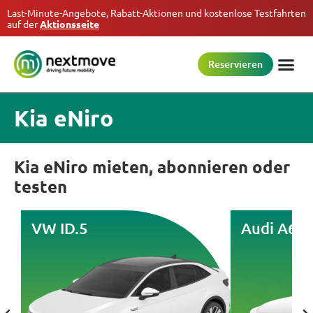
Last-Minute-Angebote, Rabatt-Aktionen und kostenlose Testfahrten
auf der
Aktionsseite
Reservieren
Kia eNiro
Kia eNiro mieten, abonnieren oder
testen
VW ID.5
Audi A6 e