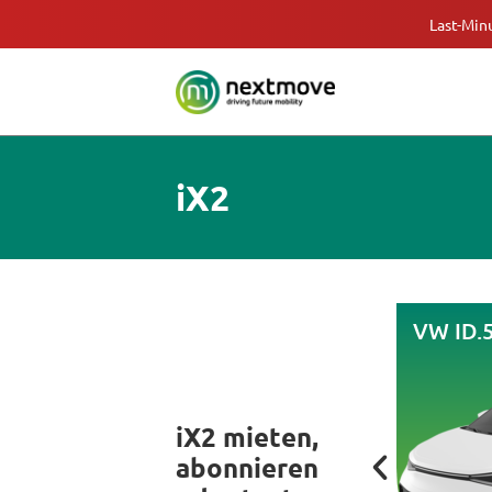
Last-Min
iX2
VW ID.
iX2 mieten,
abonnieren