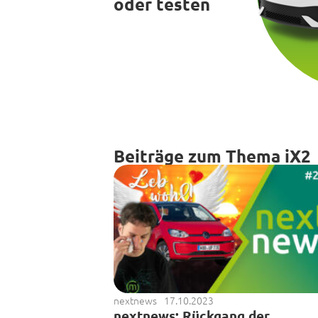
oder testen
Beiträge zum Thema iX2
nextnews
17.10.2023
nextnews: Rückgang der