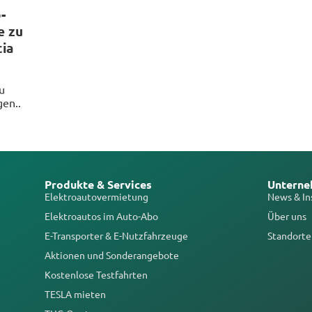
-
e zu
cia
u
gen..
Produkte & Services
Untern
Elektroautovermietung
News & In
Elektroautos im Auto-Abo
Über uns
E-Transporter & E-Nutzfahrzeuge
Standorte
Aktionen und Sonderangebote
Kostenlose Testfahrten
TESLA mieten