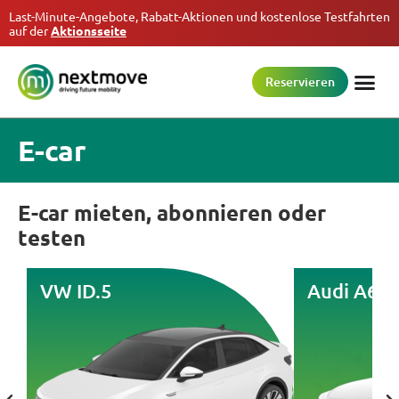
Last-Minute-Angebote, Rabatt-Aktionen und kostenlose Testfahrten
auf der
Aktionsseite
Reservieren
E-car
E-car mieten, abonnieren oder
testen
VW ID.5
Audi A6 e