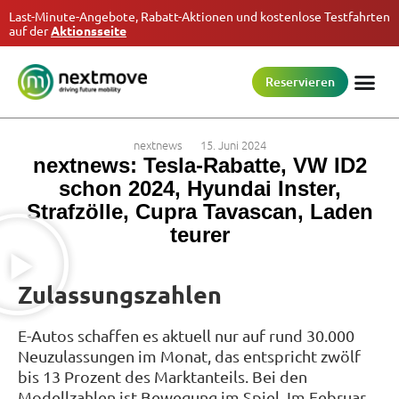
Last-Minute-Angebote, Rabatt-Aktionen und kostenlose Testfahrten
auf der
Aktionsseite
Reservieren
nextnews
15. Juni 2024
nextnews: Tesla-Rabatte, VW ID2
schon 2024, Hyundai Inster,
Strafzölle, Cupra Tavascan, Laden
teurer
Zulassungszahlen
E-Autos schaffen es aktuell nur auf rund 30.000
Neuzulassungen im Monat, das entspricht zwölf
bis 13 Prozent des Marktanteils. Bei den
Modellzahlen ist Bewegung im Spiel. Im Februar