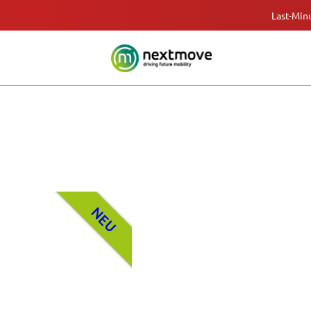
Last-Min
NEU