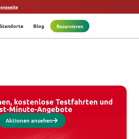
ionsseite
Standorte
Blog
Reservieren
en, kostenlose Testfahrten und
st-Minute-Angebote
Aktionen ansehen