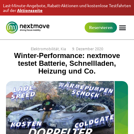
Last-Minute-Angebote, Rabatt-Aktionen und kostenlose Testfahrten
auf der
Aktionsseite
Reservieren
Elektromobilität
,
Kia
9. Dezember 2020
Winter-Performance: nextmove
testet Batterie, Schnellladen,
Heizung und Co.