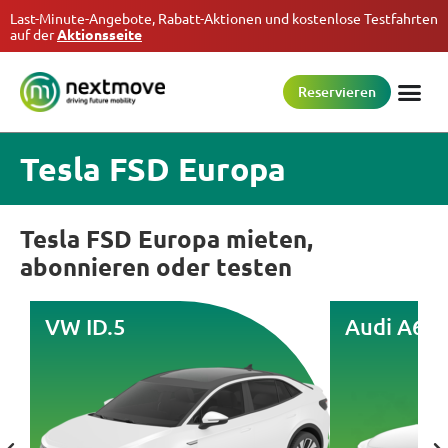
Last-Minute-Angebote, Rabatt-Aktionen und kostenlose Testfahrten
auf der
Aktionsseite
Reservieren
Tesla FSD Europa
Tesla FSD Europa mieten,
abonnieren oder testen
VW ID.5
Audi A6 e