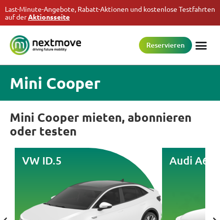
Last-Minute-Angebote, Rabatt-Aktionen und kostenlose Testfahrten
auf der
Aktionsseite
Reservieren
Mini Cooper
Mini Cooper mieten, abonnieren
oder testen
VW ID.5
Audi A6 e