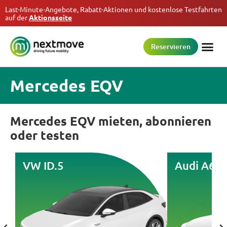
Last-Minute-Angebote, Rabatt-Aktionen und kostenlose Testfahrten
auf der
Aktionsseite
Reservieren
Mercedes EQV
Mercedes EQV mieten, abonnieren
oder testen
VW ID.5
Audi A6 e