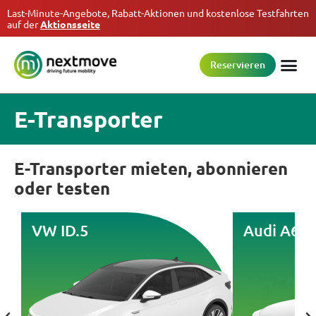
Last-Minute-Angebote, Rabatt-Aktionen und kostenlose Testfahrten
auf der
Aktionsseite
Reservieren
E-Transporter
E-Transporter mieten, abonnieren
oder testen
VW ID.5
Audi A6 e