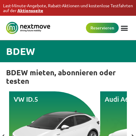
Last-Minute-Angebote, Rabatt-Aktionen und kostenlose Testfahrten
auf der
Aktionsseite
Reservieren
BDEW
BDEW mieten, abonnieren oder
testen
VW ID.5
Audi A6 e