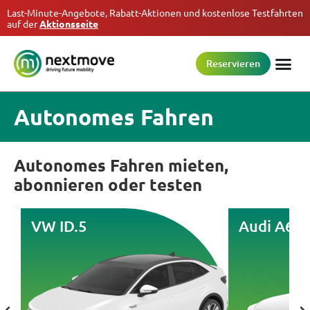
Last-Minute-Angebote, Rabatt-Aktionen und kostenlose Testfahrten
auf der
Aktionsseite
Reservieren
Autonomes Fahren
Autonomes Fahren mieten,
abonnieren oder testen
VW ID.5
Audi A6 e