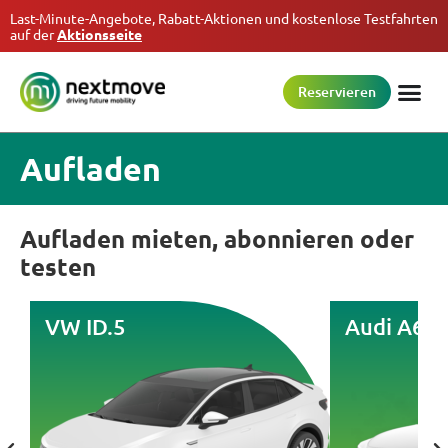
Last-Minute-Angebote, Rabatt-Aktionen und kostenlose Testfahrten
auf der
Aktionsseite
Reservieren
Aufladen
Aufladen mieten, abonnieren oder
testen
VW ID.5
Audi A6 e