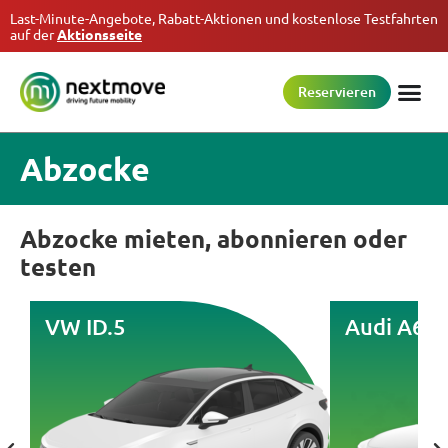
Last-Minute-Angebote, Rabatt-Aktionen und kostenlose Testfahrten
auf der
Aktionsseite
Reservieren
Abzocke
Abzocke mieten, abonnieren oder
testen
VW ID.5
Audi A6 e