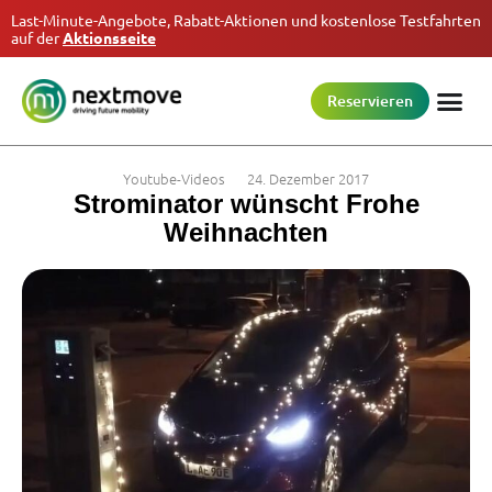
Last-Minute-Angebote, Rabatt-Aktionen und kostenlose Testfahrten
auf der
Aktionsseite
Reservieren
Youtube-Videos
24. Dezember 2017
Strominator wünscht Frohe
Weihnachten